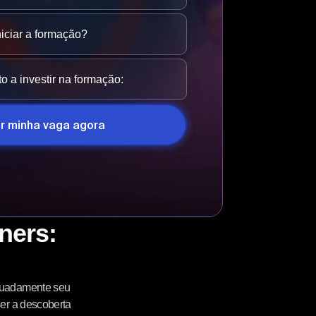
r minha vaga agora
ners:
equadamente seu
ser a descoberta