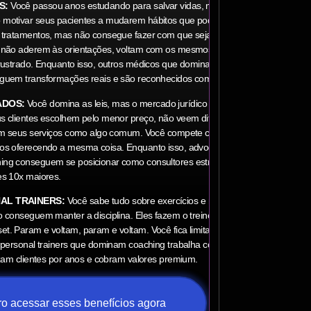
S:
Você passou anos estudando para salvar vidas, mas nunca
motivar seus pacientes a mudarem hábitos que podem salvá-las.
 tratamentos, mas não consegue fazer com que sejam seguidos.
 não aderem às orientações, voltam com os mesmos problemas e
rustrado. Enquanto isso, outros médicos que dominam técnicas de
guem transformações reais e são reconhecidos como referência.
ADOS:
Você domina as leis, mas o mercado jurídico virou uma
 clientes escolhem pelo menor preço, não veem diferencial no seu
tam seus serviços como algo comum. Você compete com centenas de
os oferecendo a mesma coisa. Enquanto isso, advogados que
ng conseguem se posicionar como consultores estratégicos,
es 10x maiores.
AL TRAINERS:
Você sabe tudo sobre exercícios e nutrição, mas
 conseguem manter a disciplina. Eles fazem o treino, mas não
. Param e voltam, param e voltam. Você fica limitado ao aspecto
o personal trainers que dominam coaching trabalha com transformação
izam clientes por anos e cobram valores premium.
o acessar esses benefícios agora