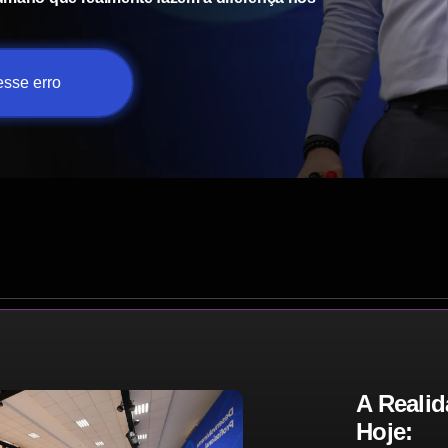
sse erro
A Realid
Hoje: