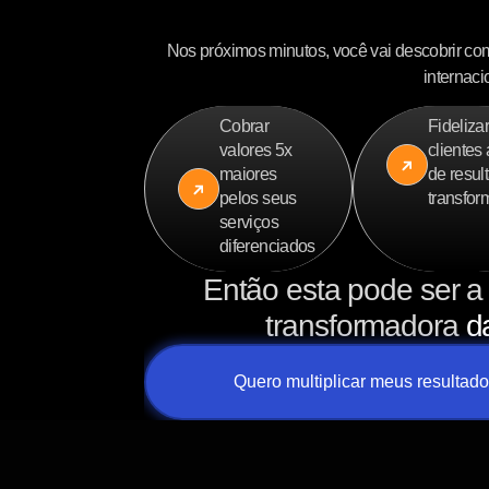
Nos próximos minutos, você vai descobrir co
internaci
Cobrar
Fideliza
valores 5x
clientes
maiores
de resul
pelos seus
transfo
serviços
diferenciados
Então esta pode ser a
transformadora
d
Quero multiplicar meus resultad