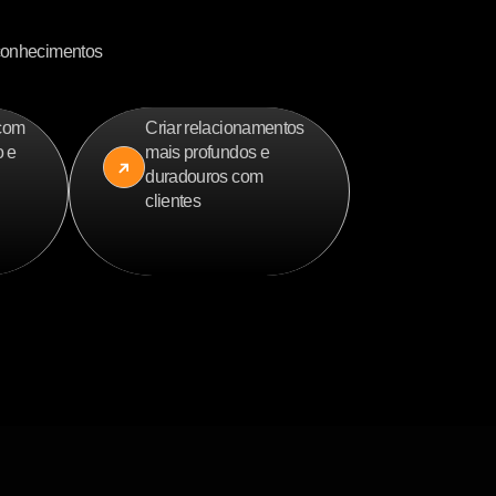
econhecimentos
 com
Criar relacionamentos
o e
mais profundos e
duradouros com
clientes