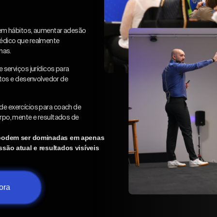
rem hábitos, aumentar adesão
édico que realmente
mas.
serviços jurídicos para
itos e desenvolvedor de
r de exercícios para coach de
po, mente e resultados de
 podem ser dominadas em apenas
são atual e resultados visíveis
ora