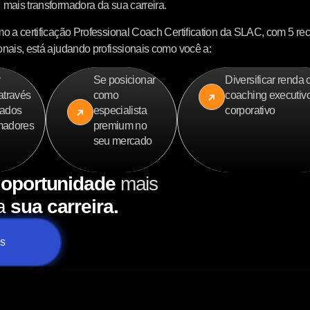
mais transformadora da sua carreira.
mo a certificação Professional Coach Certification da SLAC, com 5 r
onais, está ajudando profissionais como você a:
r
Se posicionar
Diversificar renda
 através
como
coaching executiv
tados
especialista
corporativo
rmadores
premium no
seu mercado
oportunidade
mais
a
sua carreira.
os