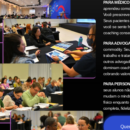
PARA MÉDICO
aprendeu como 
Você prescreve
Seus pacientes
você se sente f
coaching conse
PARA ADVOG
commodity. Seus
trabalho e tra
outros advogad
dominam coachi
cobrando valor
PARA PERSON
seus alunos não
mudam o mindset
físico enquant
completa, fidel
Quer