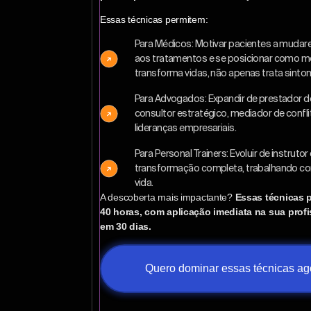
Essas técnicas permitem:
Para Médicos: Motivar pacientes a muda
aos tratamentos e se posicionar como m
transforma vidas, não apenas trata sinto
Para Advogados: Expandir de prestador de 
consultor estratégico, mediador de confl
lideranças empresariais.
Para Personal Trainers: Evoluir de instruto
transformação completa, trabalhando cor
vida.
A descoberta mais impactante?
Essas técnicas
40 horas, com aplicação imediata na sua profis
em 30 dias.
Quero dominar essas técnicas ag