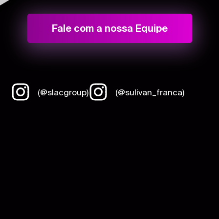
Fale com a nossa Equipe
(@slacgroup)
(@sulivan_franca)