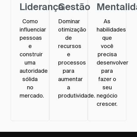
Liderança
Gestão
Mentali
Como
Dominar
As
influenciar
otimização
habilidades
pessoas
de
que
e
recursos
você
construir
e
precisa
uma
processos
desenvolver
autoridade
para
para
sólida
aumentar
fazer o
no
a
seu
mercado.
produtividade.
negócio
crescer.