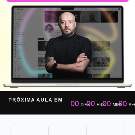
PRÓXIMA AULA EM
00
00
00
00
DIAS
HRS
MINS
SE