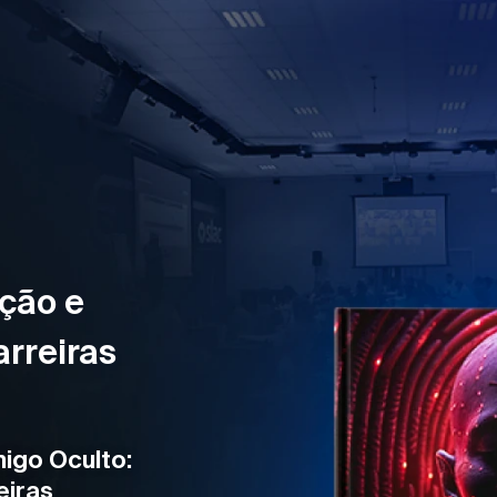
ção e
rreiras
migo Oculto:
eiras