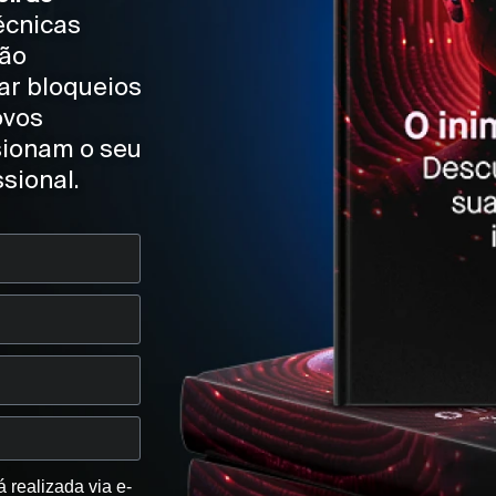
écnicas
ão
ar bloqueios
ovos
ionam o seu
sional.
 realizada via e-