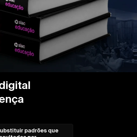
digital
Vença
ubstituir padrões que