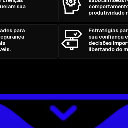
ar crenças
sabotam seus r
queiam sua
comportamento
produtividade n
dades para
Estratégias par
segurança
sua confiança 
is
decisões impor
veis.
libertando do m