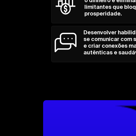
o dinheiro e elimin
limitantes que blo
prosperidade.
Desenvolver habili
se comunicar com 
e criar conexões ma
autênticas e saudá