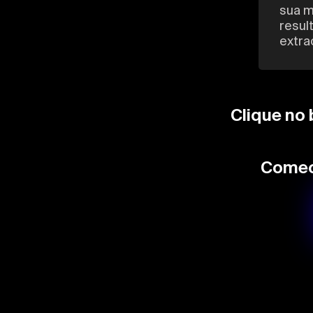
sua m
resul
extra
Clique no 
Comec