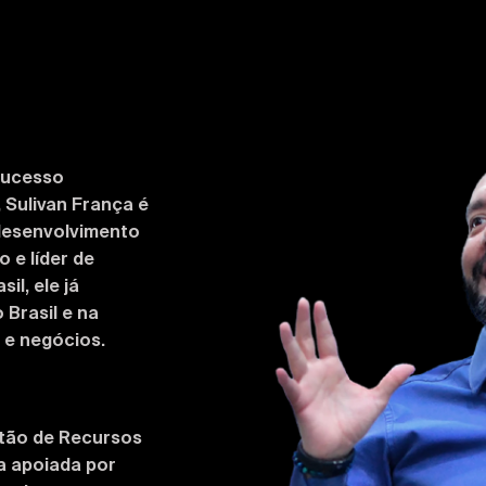
A
Sucesso
 Sulivan França é
desenvolvimento
e líder de
l, ele já
Brasil e na
 e negócios.
stão de Recursos
a apoiada por