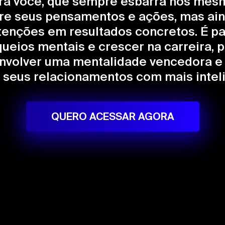
ara você, que sempre esbarra nos mes
bre seus pensamentos e ações, mas ai
tenções em resultados concretos. É pa
queios mentais e crescer na carreira,
volver uma mentalidade vencedora e
seus relacionamentos com mais intel
QUERO ACESSAR AGORA