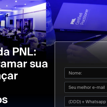
da PNL:
ramar sua
nçar
os