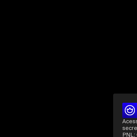
Acess
secre
PNL: