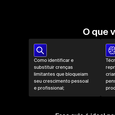
O que v
Como identificar e
Téc
substituir crenças
rep
limitantes que bloqueiam
cria
seu crescimento pessoal
pen
e profissional;
prod