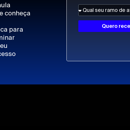
aula
 e conheça
Quero rece
ica para
minar
seu
cesso