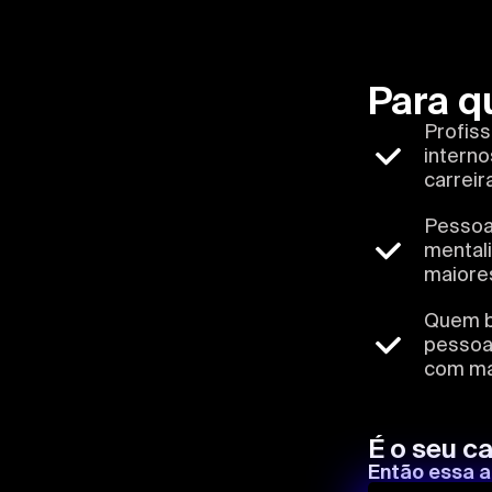
Para q
Profiss
intern
carreir
Pessoa
mental
maiores
Quem b
pessoai
com mai
É o seu c
Então essa a