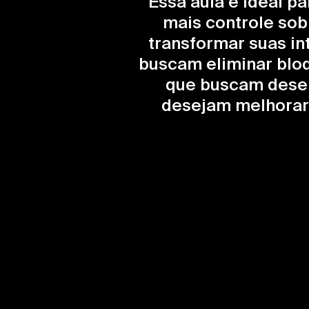
Essa aula é ideal p
mais controle so
transformar suas in
buscam eliminar blo
que buscam desen
desejam melhorar 